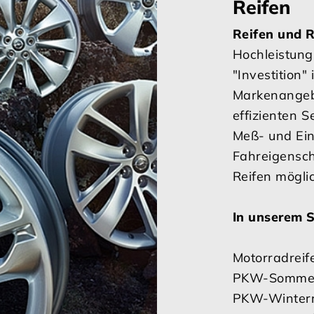
Reifen
Reifen und 
Hochleistung
"Investition"
Markenangeb
effizienten S
Meß- und Ein
Fahreigensch
Reifen möglic
In unserem S
Motorradreif
PKW-Sommer
PKW-Winterr