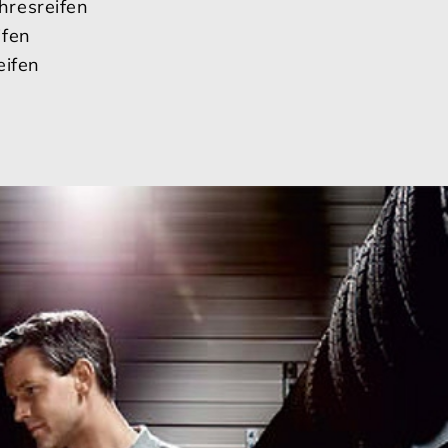
resreifen
ifen
eifen