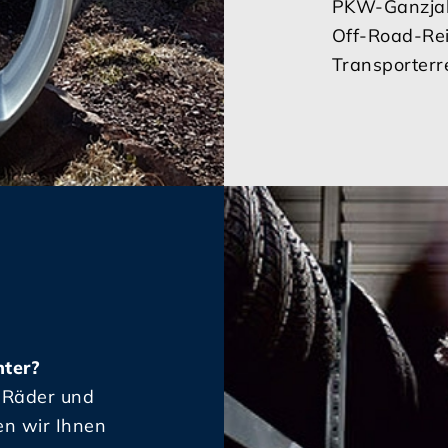
PKW-Ganzjah
Off-Road-Re
Transporterr
ter?
e Räder und
en wir Ihnen