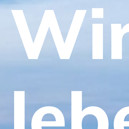
Wi
leb