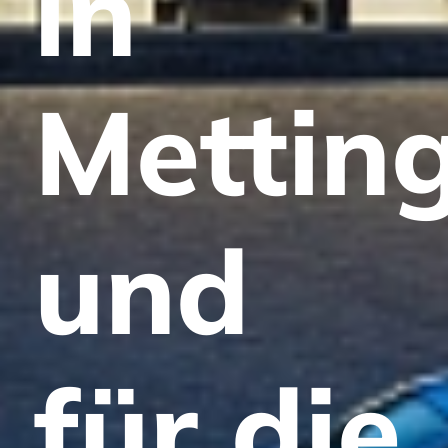
in
Mettin
und
für die